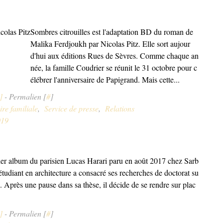
Sombres citrouilles est l'adaptation BD du roman de
Malika Ferdjoukh par Nicolas Pitz. Elle sort aujour
d'hui aux éditions Rues de Sèvres. Comme chaque an
née, la famille Coudrier se réunit le 31 octobre pour c
élébrer l'anniversaire de Papigrand. Mais cette...
]
- Permalien [
#
]
ire familiale
,
Service de presse
,
Relations
019
ier album du parisien Lucas Harari paru en août 2017 chez Sarb
étudiant en architecture a consacré ses recherches de doctorat su
. Après une pause dans sa thèse, il décide de se rendre sur plac
]
- Permalien [
#
]