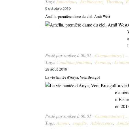
Tags:
fantastique
,
Architecture
,
Thermes
,
E
9 octobre 2019
Amélia, première dame du ciel, Arnü West
Posté par soukee à 00:01 -
Commentaires [
…
Tags:
Condition féminine
,
Femmes
,
Aviation
28 août 2019
La vie hantée d'Anya, Vera Brosgol
La vie 
e améri
u Eisne
en 2013,
Posté par soukee à 00:01 -
Commentaires [
…
Tags:
Amour
,
enquête
,
Adolescence
,
Amitié