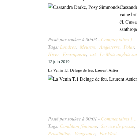
Cassandra
vaine br
ël. Cass
santhrop
Posté par soukee à 00:03 -
Commentaires [
…
Tags:
Londres
,
Meurtre
,
Angleterre
,
Polar
Hiver
,
Escroquerie
,
art
,
Le Mois anglais sa
12 juin 2019
La Venin T.1 Déluge de feu, Laurent Astier
Posté par soukee à 00:01 -
Commentaires [
…
Tags:
Condition féminine
,
Service de presse
Prostitution
,
Vengeance
,
Far West