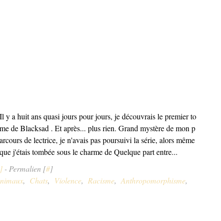
Il y a huit ans quasi jours pour jours, je découvrais le premier to
me de Blacksad . Et après... plus rien. Grand mystère de mon p
arcours de lectrice, je n'avais pas poursuivi la série, alors même
que j'étais tombée sous le charme de Quelque part entre...
]
- Permalien [
#
]
nimaux
,
Chats
,
Violence
,
Racisme
,
Anthropomorphisme
,