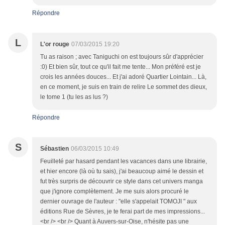
Répondre
L
L'or rouge
07/03/2015 19:20
Tu as raison ; avec Taniguchi on est toujours sûr d'apprécier
:0) Et bien sûr, tout ce qu'il fait me tente... Mon préféré est je
crois les années douces... Et j'ai adoré Quartier Lointain... Là,
en ce moment, je suis en train de relire Le sommet des dieux,
le tome 1 (tu les as lus ?)
Répondre
S
Sébastien
06/03/2015 10:49
Feuilleté par hasard pendant les vacances dans une librairie,
et hier encore (là où tu sais), j'ai beaucoup aimé le dessin et
fut très surpris de découvrir ce style dans cet univers manga
que j'ignore complètement. Je me suis alors procuré le
dernier ouvrage de l'auteur : "elle s'appelait TOMOJI " aux
éditions Rue de Sèvres, je te ferai part de mes impressions...
<br /> <br /> Quant à Auvers-sur-Oise, n'hésite pas une