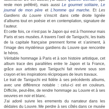
reste mon préféré), mais aussi
Le gourmet solitaire
,
Le
journal de mon père
et
L'homme qui marche
. Et
Les
Gardiens du Louvre
s'inscrit dans cette droite lignée
d'albums tout en poésie et en contemplation, signature de
l'auteur.
Et cette fois, ce n'est pas le Japon qui est à l'honneur mais
Paris et ses musées. A travers l'oeil de Taniguchi, les traits
de la capitale française prennent forme et s'animent, à
l'image des mystérieux gardiens
du Louvre que rencontre
le héros.
Véritable hommage à Paris
et à son histoire artistique, cet
album trace des parallèles entre le Japon et la France,
grâce aux artistes que Taniguchi fait revivre sous son
crayon et les inspirations réciproques de leurs travaux.
L
e trait de Taniguchi est fidèle à ses précédents albums,
avec une différence notable : celui-ci est en couleurs.
Difficile, peut-être, de rendre hommage au Louvre et à ses
oeuvres en noir et blanc.
J'ai adoré suivre les errements du narrateur dans les
dédales du Louvre. Me perdre à ses côtés dans ce musée