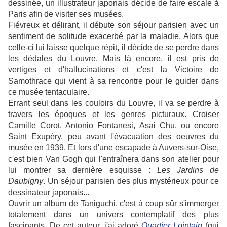
dessinée, un illustrateur japonais décide de faire escale à
Paris afin de visiter ses musées.
Fiévreux et délirant, il débute son séjour parisien avec un
sentiment de solitude exacerbé par la maladie. Alors que
celle-ci lui laisse quelque répit, il décide de se perdre dans
les dédales du Louvre.
Mais là encore, il est pris de
vertiges et d'hallucinations et c'est la Victoire de
Samothrace qui vient à sa rencontre pour le guider dans
ce musée tentaculaire.
Errant seul dans les couloirs du Louvre, il va se perdre à
travers les époques et les genres picturaux. Croiser
Camille Corot, Antonio Fontanesi, Asai Chu, ou encore
Saint Exupéry, peu avant l'évacuation des oeuvres du
musée en 1939. Et lors d'une escapade à Auvers-sur-Oise,
c'est bien Van Gogh qui l'entraînera dans son atelier pour
lui montrer sa dernière esquisse :
Les Jardins de
Daubigny
. Un séjour parisien des plus mystérieux pour ce
dessinateur japonais...
Ouvrir un album de Taniguchi, c'est à coup sûr s'immerger
totalement dans un univers contemplatif des plus
fascinants. De cet auteur, j'ai adoré
Quartier Lointain
(qui