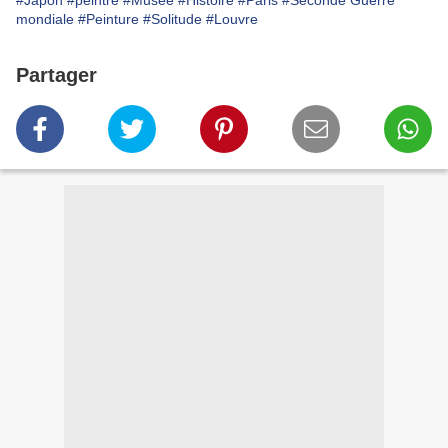
#Japon
#peintre
#Musée
#Histoire
#Paris
#Seconde Guerre
mondiale
#Peinture
#Solitude
#Louvre
Partager