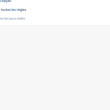
im Rayan
 toutes les règles
s les jeux vidéo
us choquant de Rockstar ? - Le scandale BULLY
e plus moche de Steam
du RÊVE tourne au CAUCHEMAR
pendant 8 heures
it… à tort
umiliés par un jeu vidéo
ire - Final Fantasy 8
ti un empire - Age of Empires
story DOFUS
tard, il crée l'un des pires jeux de tous les temps, MindsEye.