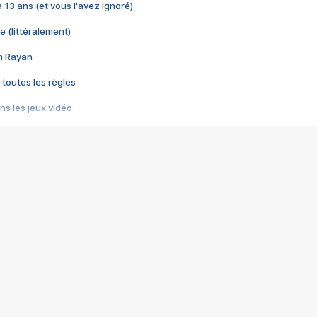
 a 13 ans (et vous l'avez ignoré)
e (littéralement)
im Rayan
 toutes les règles
s les jeux vidéo
us choquant de Rockstar ? - Le scandale BULLY
e plus moche de Steam
du RÊVE tourne au CAUCHEMAR
pendant 8 heures
it… à tort
umiliés par un jeu vidéo
ire - Final Fantasy 8
ti un empire - Age of Empires